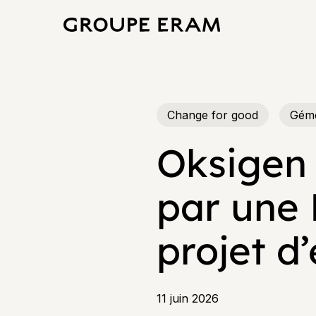
Skip
to
main
content
Change for good
Gém
Oksigen
par une 
projet d
11 juin 2026