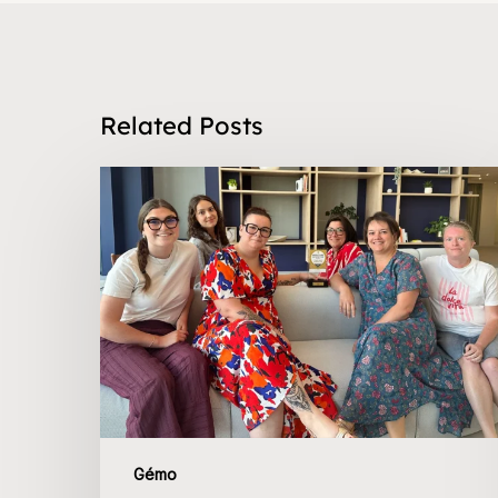
Related Posts
Gémo
récompensé
pour
la
satisfaction
client
Gémo