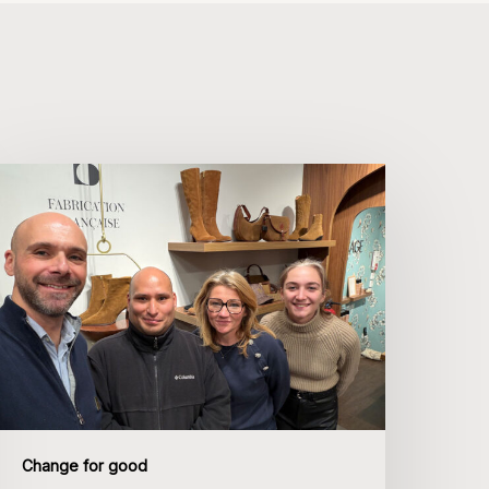
SEEPH
025
ne
obilisation
enouvelée
Change for good