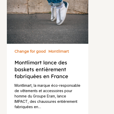
des
baskets
entièrement
fabriquées
en
France
Change for good
Montlimart
Montlimart lance des
baskets entièrement
fabriquées en France
Montlimart, la marque éco-responsable
de vêtements et accessoires pour
homme du Groupe Eram, lance
IMPACT, des chaussures entièrement
fabriquées en…