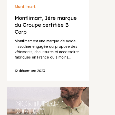
Montlimart
Montlimart, 1ère marque
du Groupe certifiée B
Corp
Montlimart est une marque de mode
masculine engagée qui propose des
vêtements, chaussures et accessoires
fabriqués en France ou à moins…
12 décembre 2023
Montlimart
reconnue
entreprise
à
mission