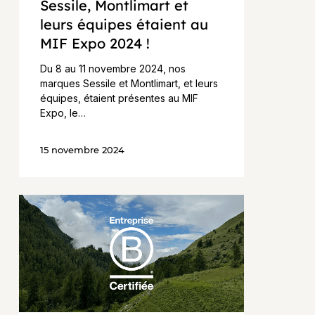
Sessile, Montlimart et
leurs équipes étaient au
MIF Expo 2024 !
Du 8 au 11 novembre 2024, nos
marques Sessile et Montlimart, et leurs
équipes, étaient présentes au MIF
Expo, le…
15 novembre 2024
Montlimart,
1ère
marque
du
Groupe
certifiée
B
Corp