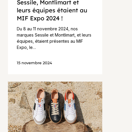
Sessile, Montlimart et
leurs équipes étaient au
MIF Expo 2024 !
Du 8 au 11 novembre 2024, nos
marques Sessile et Montlimart, et leurs
équipes, étaient présentes au MIF
Expo, le…
15 novembre 2024
La
Fédération
Française
de
la
Chaussure
rend
visite